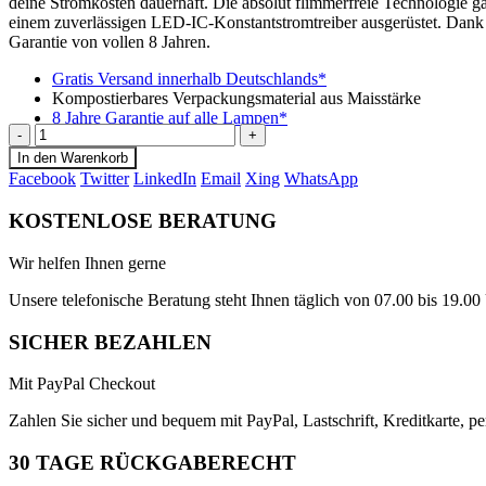
deine Stromkosten dauerhaft. Die absolut flimmerfreie Technologie g
einem zuverlässigen LED-IC-Konstantstromtreiber ausgerüstet. Dank d
Garantie von vollen 8 Jahren.
Gratis Versand innerhalb Deutschlands*
Kompostierbares Verpackungsmaterial aus Maisstärke
8 Jahre Garantie auf alle Lampen*
-
+
In den Warenkorb
Facebook
Twitter
LinkedIn
Email
Xing
WhatsApp
KOSTENLOSE BERATUNG
Wir helfen Ihnen gerne
Unsere telefonische Beratung steht Ihnen täglich von 07.00 bis 19.
SICHER BEZAHLEN
Mit PayPal Checkout
Zahlen Sie sicher und bequem mit PayPal, Lastschrift, Kreditkarte,
30 TAGE RÜCKGABERECHT