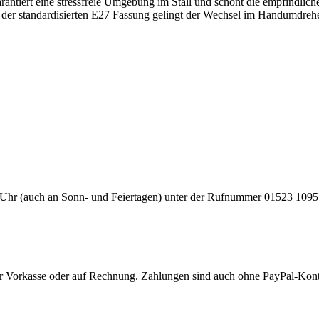
arantiert eine stressfreie Umgebung im Stall und schont die empfindli
er standardisierten E27 Fassung gelingt der Wechsel im Handumdrehen.
00 Uhr (auch an Sonn- und Feiertagen) unter der Rufnummer 01523 109
 per Vorkasse oder auf Rechnung. Zahlungen sind auch ohne PayPal-Kon