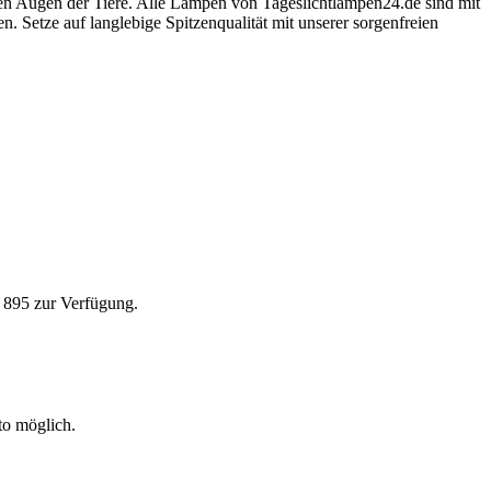
chen Augen der Tiere. Alle Lampen von Tageslichtlampen24.de sind mit
 Setze auf langlebige Spitzenqualität mit unserer sorgenfreien
5 895 zur Verfügung.
to möglich.