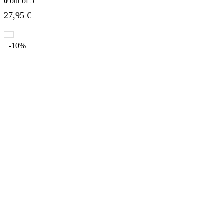
0
out of 5
27,95
€
-10%