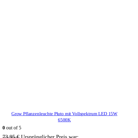
Grow Pflanzenleuchte Pluto mit Vollspektrum LED 15W
6500K
0
out of 5
73,95
€
Ursprünglicher Preis war: