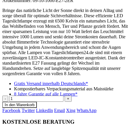
Artikelnummer:
09-10-1000-E27-2ER
Bringe das natürliche Licht der Sonne direkt in deinen Alltag und
sorge überall für optimale Sichtverhältnisse. Diese effiziente LED
Tageslichtlampe erzeugt mit 6500 Kelvin ein naturnahes Licht, das
das Wohlbefinden von Mensch, Tier und Pflanze gezielt fördert. Mit
einer sparsamen Leistung von nur 10 Watt liefert das Leuchtmittel
intensive 1000 Lumen und senkt deine Stromkosten dauerhaft. Die
absolut flimmerfreie Technologie garantiert eine stressfreie
Umgebung in jedem Anwendungsbereich und schont die Augen
spürbar. Alle Lampen von Tageslichtlampen24.de sind mit einem
zuverlässigen LED-IC-Konstantstromtreiber ausgerüstet. Dank der
standardisierten E27 Fassung gelingt der Wechsel im
Handumdrehen. Setze auf langlebige Spitzenqualität mit unserer
sorgenfreien Garantie von vollen 8 Jahren.
Gratis Versand innerhalb Deutschlands*
Kompostierbares Verpackungsmaterial aus Maisstärke
8 Jahre Garantie auf alle Lampen*
-
+
In den Warenkorb
Facebook
Twitter
LinkedIn
Email
Xing
WhatsApp
KOSTENLOSE BERATUNG