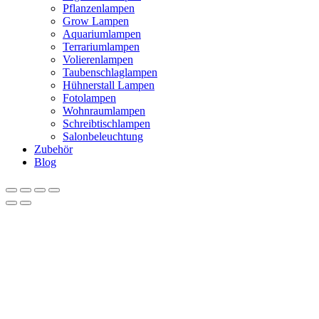
Pflanzenlampen
Grow Lampen
Aquariumlampen
Terrariumlampen
Volierenlampen
Taubenschlaglampen
Hühnerstall Lampen
Fotolampen
Wohnraumlampen
Schreibtischlampen
Salonbeleuchtung
Zubehör
Blog