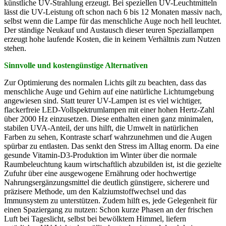
künstliche UV-Strahlung erzeugt. Bei speziellen UV-Leuchtmitteln
lässt die UV-Leistung oft schon nach 6 bis 12 Monaten massiv nach,
selbst wenn die Lampe für das menschliche Auge noch hell leuchtet.
Der ständige Neukauf und Austausch dieser teuren Speziallampen
erzeugt hohe laufende Kosten, die in keinem Verhältnis zum Nutzen
stehen.
Sinnvolle und kostengünstige Alternativen
Zur Optimierung des normalen Lichts gilt zu beachten, dass das
menschliche Auge und Gehirn auf eine natürliche Lichtumgebung
angewiesen sind. Statt teurer UV-Lampen ist es viel wichtiger,
flackerfreie LED-Vollspektrumlampen mit einer hohen Hertz-Zahl
über 2000 Hz einzusetzen. Diese enthalten einen ganz minimalen,
stabilen UVA-Anteil, der uns hilft, die Umwelt in natürlichen
Farben zu sehen, Kontraste scharf wahrzunehmen und die Augen
spürbar zu entlasten. Das senkt den Stress im Alltag enorm. Da eine
gesunde Vitamin-D3-Produktion im Winter über die normale
Raumbeleuchtung kaum wirtschaftlich abzubilden ist, ist die gezielte
Zufuhr über eine ausgewogene Ernährung oder hochwertige
Nahrungsergänzungsmittel die deutlich günstigere, sicherere und
präzisere Methode, um den Kalziumstoffwechsel und das
Immunsystem zu unterstützen. Zudem hilft es, jede Gelegenheit für
einen Spaziergang zu nutzen: Schon kurze Phasen an der frischen
Luft bei Tageslicht, selbst bei bewölktem Himmel, liefern