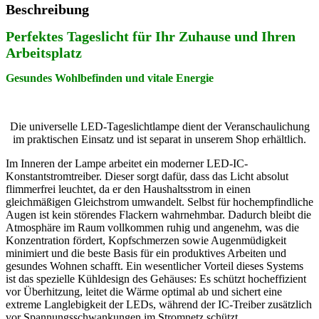
Beschreibung
Perfektes Tageslicht für Ihr Zuhause und Ihren
Arbeitsplatz
Gesundes Wohlbefinden und vitale Energie
Die universelle LED-Tageslichtlampe dient der Veranschaulichung
im praktischen Einsatz und ist separat in unserem Shop erhältlich.
Im Inneren der Lampe arbeitet ein moderner LED-IC-
Konstantstromtreiber. Dieser sorgt dafür, dass das Licht absolut
flimmerfrei leuchtet, da er den Haushaltsstrom in einen
gleichmäßigen Gleichstrom umwandelt. Selbst für hochempfindliche
Augen ist kein störendes Flackern wahrnehmbar. Dadurch bleibt die
Atmosphäre im Raum vollkommen ruhig und angenehm, was die
Konzentration fördert, Kopfschmerzen sowie Augenmüdigkeit
minimiert und die beste Basis für ein produktives Arbeiten und
gesundes Wohnen schafft. Ein wesentlicher Vorteil dieses Systems
ist das spezielle Kühldesign des Gehäuses: Es schützt hocheffizient
vor Überhitzung, leitet die Wärme optimal ab und sichert eine
extreme Langlebigkeit der LEDs, während der IC-Treiber zusätzlich
vor Spannungsschwankungen im Stromnetz schützt.