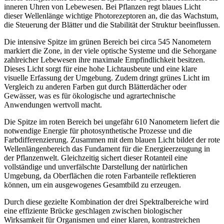
inneren Uhren von Lebewesen. Bei Pflanzen regt blaues Licht
dieser Wellenlänge wichtige Photorezeptoren an, die das Wachstum,
die Steuerung der Blätter und die Stabilität der Struktur beeinflussen.
Die intensive Spitze im grünen Bereich bei circa 545 Nanometern
markiert die Zone, in der viele optische Systeme und die Sehorgane
zahlreicher Lebewesen ihre maximale Empfindlichkeit besitzen.
Dieses Licht sorgt für eine hohe Lichtausbeute und eine klare
visuelle Erfassung der Umgebung. Zudem dringt grünes Licht im
Vergleich zu anderen Farben gut durch Blätterdächer oder
Gewässer, was es für ökologische und agrartechnische
Anwendungen wertvoll macht.
Die Spitze im roten Bereich bei ungefähr 610 Nanometern liefert die
notwendige Energie für photosynthetische Prozesse und die
Farbdifferenzierung. Zusammen mit dem blauen Licht bildet der rote
Wellenlängenbereich das Fundament für die Energieerzeugung in
der Pflanzenwelt. Gleichzeitig sichert dieser Rotanteil eine
vollständige und unverfälschte Darstellung der natürlichen
Umgebung, da Oberflächen die roten Farbanteile reflektieren
können, um ein ausgewogenes Gesamtbild zu erzeugen.
Durch diese gezielte Kombination der drei Spektralbereiche wird
eine effiziente Brücke geschlagen zwischen biologischer
Wirksamkeit für Organismen und einer klaren, kontrastreichen