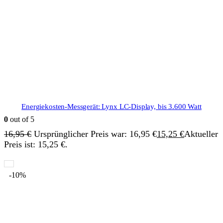
Energiekosten-Messgerät: Lynx LC-Display, bis 3.600 Watt
0
out of 5
16,95
€
Ursprünglicher Preis war: 16,95 €
15,25
€
Aktueller
Preis ist: 15,25 €.
-10%