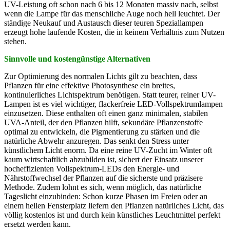
UV-Leistung oft schon nach 6 bis 12 Monaten massiv nach, selbst
wenn die Lampe für das menschliche Auge noch hell leuchtet. Der
ständige Neukauf und Austausch dieser teuren Speziallampen
erzeugt hohe laufende Kosten, die in keinem Verhältnis zum Nutzen
stehen.
Sinnvolle und kostengünstige Alternativen
Zur Optimierung des normalen Lichts gilt zu beachten, dass
Pflanzen für eine effektive Photosynthese ein breites,
kontinuierliches Lichtspektrum benötigen. Statt teurer, reiner UV-
Lampen ist es viel wichtiger, flackerfreie LED-Vollspektrumlampen
einzusetzen. Diese enthalten oft einen ganz minimalen, stabilen
UVA-Anteil, der den Pflanzen hilft, sekundäre Pflanzenstoffe
optimal zu entwickeln, die Pigmentierung zu stärken und die
natürliche Abwehr anzuregen. Das senkt den Stress unter
künstlichem Licht enorm. Da eine reine UV-Zucht im Winter oft
kaum wirtschaftlich abzubilden ist, sichert der Einsatz unserer
hocheffizienten Vollspektrum-LEDs den Energie- und
Nährstoffwechsel der Pflanzen auf die sicherste und präzisere
Methode. Zudem lohnt es sich, wenn möglich, das natürliche
Tageslicht einzubinden: Schon kurze Phasen im Freien oder an
einem hellen Fensterplatz liefern den Pflanzen natürliches Licht, das
völlig kostenlos ist und durch kein künstliches Leuchtmittel perfekt
ersetzt werden kann.