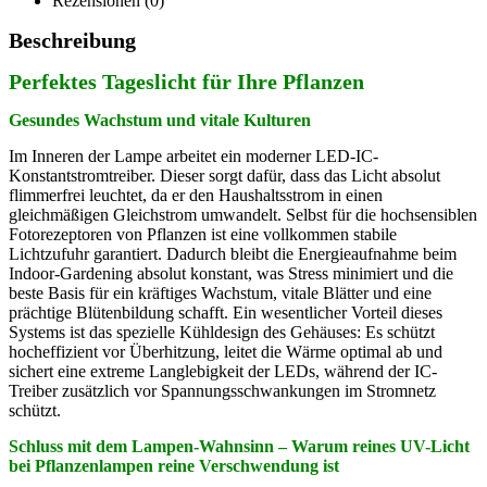
Rezensionen (0)
Beschreibung
Perfektes Tageslicht für Ihre Pflanzen
Gesundes Wachstum und vitale Kulturen
Im Inneren der Lampe arbeitet ein moderner LED-IC-
Konstantstromtreiber. Dieser sorgt dafür, dass das Licht absolut
flimmerfrei leuchtet, da er den Haushaltsstrom in einen
gleichmäßigen Gleichstrom umwandelt. Selbst für die hochsensiblen
Fotorezeptoren von Pflanzen ist eine vollkommen stabile
Lichtzufuhr garantiert. Dadurch bleibt die Energieaufnahme beim
Indoor-Gardening absolut konstant, was Stress minimiert und die
beste Basis für ein kräftiges Wachstum, vitale Blätter und eine
prächtige Blütenbildung schafft. Ein wesentlicher Vorteil dieses
Systems ist das spezielle Kühldesign des Gehäuses: Es schützt
hocheffizient vor Überhitzung, leitet die Wärme optimal ab und
sichert eine extreme Langlebigkeit der LEDs, während der IC-
Treiber zusätzlich vor Spannungsschwankungen im Stromnetz
schützt.
Schluss mit dem Lampen-Wahnsinn – Warum reines UV-Licht
bei Pflanzenlampen reine Verschwendung ist