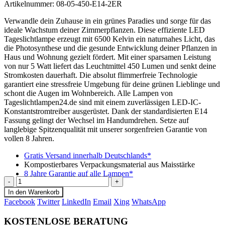
Artikelnummer:
08-05-450-E14-2ER
Verwandle dein Zuhause in ein grünes Paradies und sorge für das
ideale Wachstum deiner Zimmerpflanzen. Diese effiziente LED
Tageslichtlampe erzeugt mit 6500 Kelvin ein naturnahes Licht, das
die Photosynthese und die gesunde Entwicklung deiner Pflanzen in
Haus und Wohnung gezielt fördert. Mit einer sparsamen Leistung
von nur 5 Watt liefert das Leuchtmittel 450 Lumen und senkt deine
Stromkosten dauerhaft. Die absolut flimmerfreie Technologie
garantiert eine stressfreie Umgebung für deine grünen Lieblinge und
schont die Augen im Wohnbereich. Alle Lampen von
Tageslichtlampen24.de sind mit einem zuverlässigen LED-IC-
Konstantstromtreiber ausgerüstet. Dank der standardisierten E14
Fassung gelingt der Wechsel im Handumdrehen. Setze auf
langlebige Spitzenqualität mit unserer sorgenfreien Garantie von
vollen 8 Jahren.
Gratis Versand innerhalb Deutschlands*
Kompostierbares Verpackungsmaterial aus Maisstärke
8 Jahre Garantie auf alle Lampen*
-
+
In den Warenkorb
Facebook
Twitter
LinkedIn
Email
Xing
WhatsApp
KOSTENLOSE BERATUNG