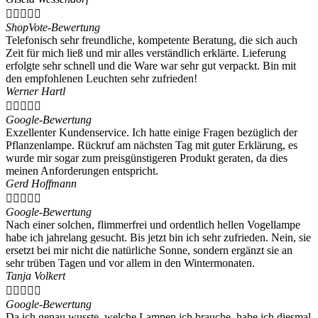





ShopVote-Bewertung
Telefonisch sehr freundliche, kompetente Beratung, die sich auch
Zeit für mich ließ und mir alles verständlich erklärte. Lieferung
erfolgte sehr schnell und die Ware war sehr gut verpackt. Bin mit
den empfohlenen Leuchten sehr zufrieden!
Werner Hartl





Google-Bewertung
Exzellenter Kundenservice. Ich hatte einige Fragen bezüglich der
Pflanzenlampe. Rückruf am nächsten Tag mit guter Erklärung, es
wurde mir sogar zum preisgünstigeren Produkt geraten, da dies
meinen Anforderungen entspricht.
Gerd Hoffmann





Google-Bewertung
Nach einer solchen, flimmerfrei und ordentlich hellen Vogellampe
habe ich jahrelang gesucht. Bis jetzt bin ich sehr zufrieden. Nein, sie
ersetzt bei mir nicht die natürliche Sonne, sondern ergänzt sie an
sehr trüben Tagen und vor allem in den Wintermonaten.
Tanja Volkert





Google-Bewertung
Da ich genau wusste, welche Lampen ich brauche, habe ich diesmal