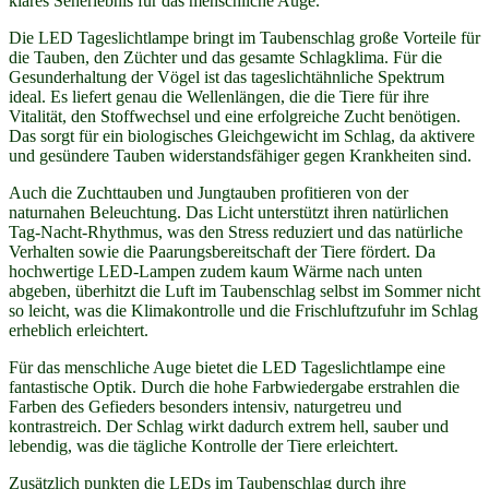
klares Seherlebnis für das menschliche Auge.
Die LED Tageslichtlampe bringt im Taubenschlag große Vorteile für
die Tauben, den Züchter und das gesamte Schlagklima. Für die
Gesunderhaltung der Vögel ist das tageslichtähnliche Spektrum
ideal. Es liefert genau die Wellenlängen, die die Tiere für ihre
Vitalität, den Stoffwechsel und eine erfolgreiche Zucht benötigen.
Das sorgt für ein biologisches Gleichgewicht im Schlag, da aktivere
und gesündere Tauben widerstandsfähiger gegen Krankheiten sind.
Auch die Zuchttauben und Jungtauben profitieren von der
naturnahen Beleuchtung. Das Licht unterstützt ihren natürlichen
Tag-Nacht-Rhythmus, was den Stress reduziert und das natürliche
Verhalten sowie die Paarungsbereitschaft der Tiere fördert. Da
hochwertige LED-Lampen zudem kaum Wärme nach unten
abgeben, überhitzt die Luft im Taubenschlag selbst im Sommer nicht
so leicht, was die Klimakontrolle und die Frischluftzufuhr im Schlag
erheblich erleichtert.
Für das menschliche Auge bietet die LED Tageslichtlampe eine
fantastische Optik. Durch die hohe Farbwiedergabe erstrahlen die
Farben des Gefieders besonders intensiv, naturgetreu und
kontrastreich. Der Schlag wirkt dadurch extrem hell, sauber und
lebendig, was die tägliche Kontrolle der Tiere erleichtert.
Zusätzlich punkten die LEDs im Taubenschlag durch ihre