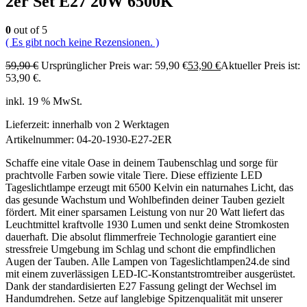
2er Set E27 20W 6500K
0
out of 5
( Es gibt noch keine Rezensionen. )
59,90
€
Ursprünglicher Preis war: 59,90 €
53,90
€
Aktueller Preis ist:
53,90 €.
inkl. 19 % MwSt.
Lieferzeit:
innerhalb von 2 Werktagen
Artikelnummer:
04-20-1930-E27-2ER
Schaffe eine vitale Oase in deinem Taubenschlag und sorge für
prachtvolle Farben sowie vitale Tiere. Diese effiziente LED
Tageslichtlampe erzeugt mit 6500 Kelvin ein naturnahes Licht, das
das gesunde Wachstum und Wohlbefinden deiner Tauben gezielt
fördert. Mit einer sparsamen Leistung von nur 20 Watt liefert das
Leuchtmittel kraftvolle 1930 Lumen und senkt deine Stromkosten
dauerhaft. Die absolut flimmerfreie Technologie garantiert eine
stressfreie Umgebung im Schlag und schont die empfindlichen
Augen der Tauben. Alle Lampen von Tageslichtlampen24.de sind
mit einem zuverlässigen LED-IC-Konstantstromtreiber ausgerüstet.
Dank der standardisierten E27 Fassung gelingt der Wechsel im
Handumdrehen. Setze auf langlebige Spitzenqualität mit unserer