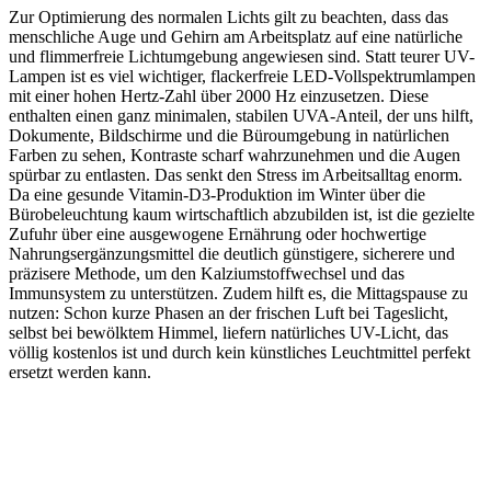
Zur Optimierung des normalen Lichts gilt zu beachten, dass das
menschliche Auge und Gehirn am Arbeitsplatz auf eine natürliche
und flimmerfreie Lichtumgebung angewiesen sind. Statt teurer UV-
Lampen ist es viel wichtiger, flackerfreie LED-Vollspektrumlampen
mit einer hohen Hertz-Zahl über 2000 Hz einzusetzen. Diese
enthalten einen ganz minimalen, stabilen UVA-Anteil, der uns hilft,
Dokumente, Bildschirme und die Büroumgebung in natürlichen
Farben zu sehen, Kontraste scharf wahrzunehmen und die Augen
spürbar zu entlasten. Das senkt den Stress im Arbeitsalltag enorm.
Da eine gesunde Vitamin-D3-Produktion im Winter über die
Bürobeleuchtung kaum wirtschaftlich abzubilden ist, ist die gezielte
Zufuhr über eine ausgewogene Ernährung oder hochwertige
Nahrungsergänzungsmittel die deutlich günstigere, sicherere und
präzisere Methode, um den Kalziumstoffwechsel und das
Immunsystem zu unterstützen. Zudem hilft es, die Mittagspause zu
nutzen: Schon kurze Phasen an der frischen Luft bei Tageslicht,
selbst bei bewölktem Himmel, liefern natürliches UV-Licht, das
völlig kostenlos ist und durch kein künstliches Leuchtmittel perfekt
ersetzt werden kann.