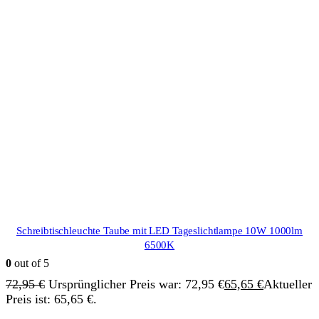
Schreibtischleuchte Taube mit LED Tageslichtlampe 10W 1000lm
6500K
0
out of 5
72,95
€
Ursprünglicher Preis war: 72,95 €
65,65
€
Aktueller
Preis ist: 65,65 €.