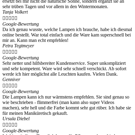
ersetzt bei mir nicht die natürliche Sonne, sondern ergänzt sie an
sehr trüben Tagen und vor allem in den Wintermonaten.
Tanja Volkert





Google-Bewertung
Da ich genau wusste, welche Lampen ich brauche, habe ich diesmal
online bestellt. War total einfach und die Ware kam superschnell bei
mir an. Kann man echt empfehlen!
Petra Tegtmeyer





Google-Bewertung
Sehr netter und hilfsbereiter Kundenservice. Super unkompliziert
und sehr kompetent. Ware wird sehr schnell verschickt. Ab sofort
werde ich hier möglichst alle Leuchten kaufen. Vielen Dank.
Genniver





Google-Bewertung
Die Lampen kann ich nur wärmstens empfehlen. Sie sind genau so
wie beschrieben - flimmerfrei (man kann also super Videos
machen), sehr hell und die Farbe kommt sehr gut rüber. Ich habe sie
für meinen Maniküretisch gekauft.
Ursula Diebel





Google-Bewertung