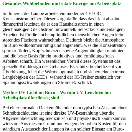
Gesundes Wohlbefinden und vitale Energie am Arbeitsplatz
Im Inneren der Lampe arbeitet ein moderner LED-IC-
Konstantstromtreiber. Dieser sorgt dafür, dass das Licht absolut
flimmerfrei leuchtet, da er den Haushaltsstrom in einen
gleichmäßigen Gleichstrom umwandelt. Selbst bei stundenlangem
Arbeiten ist für die hochempfindlichen menschlichen Augen kein
störendes Flackern wahrnehmbar. Dadurch bleibt die Atmosphäre
im Büro vollkommen ruhig und angenehm, was die Konzentration
spürbar fördert, Kopfschmerzen sowie Augenmüdigkeit minimiert
und die beste Basis für ein produktives und ermüdungsfreies
Arbeiten schafft. Ein wesentlicher Vorteil dieses Systems ist das
spezielle Kühldesign des Gehäuses: Es schützt hocheffizient vor
Überhitzung, leitet die Wärme optimal ab und sichert eine extreme
Langlebigkeit der LEDs, während der IC-Treiber zusätzlich vor
Spannungsschwankungen im Stromnetz schützt.
Mythos UV-Licht im Büro – Warum UV-Leuchten am
Arbeitsplatz überflüssig sind
Bei einer normalen Deckenhöhe oder dem typischen Abstand einer
Schreibtischleuchte ist eine direkte UV-Bestrahlung über die
Allgemeinbeleuchtung medizinisch und physikalisch kaum sinnvoll
wirksam. Aus diesem Grund und wegen der hohen Kosten für den
ständigen Austausch der Lampen ist ein solcher Einsatz am Büro-