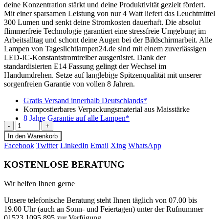
deine Konzentration stärkt und deine Produktivität gezielt fördert.
Mit einer sparsamen Leistung von nur 4 Watt liefert das Leuchtmittel
300 Lumen und senkt deine Stromkosten dauerhaft. Die absolut
flimmerfreie Technologie garantiert eine stressfreie Umgebung im
Arbeitsalltag und schont deine Augen bei der Bildschirmarbeit. Alle
Lampen von Tageslichtlampen24.de sind mit einem zuverlässigen
LED-IC-Konstantstromtreiber ausgerüstet. Dank der
standardisierten E14 Fassung gelingt der Wechsel im
Handumdrehen. Setze auf langlebige Spitzenqualität mit unserer
sorgenfreien Garantie von vollen 8 Jahren.
Gratis Versand innerhalb Deutschlands*
Kompostierbares Verpackungsmaterial aus Maisstärke
8 Jahre Garantie auf alle Lampen*
-
+
In den Warenkorb
Facebook
Twitter
LinkedIn
Email
Xing
WhatsApp
KOSTENLOSE BERATUNG
Wir helfen Ihnen gerne
Unsere telefonische Beratung steht Ihnen täglich von 07.00 bis
19.00 Uhr (auch an Sonn- und Feiertagen) unter der Rufnummer
01523 1095 895 zur Verfügung.