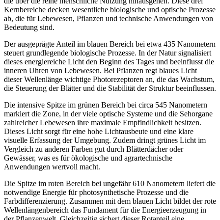
die über die reine menschliche Nutzung hinausgehen. Diese drei
Kernbereiche decken wesentliche biologische und optische Prozesse
ab, die für Lebewesen, Pflanzen und technische Anwendungen von
Bedeutung sind.
Der ausgeprägte Anteil im blauen Bereich bei etwa 435 Nanometern
steuert grundlegende biologische Prozesse. In der Natur signalisiert
dieses energiereiche Licht den Beginn des Tages und beeinflusst die
inneren Uhren von Lebewesen. Bei Pflanzen regt blaues Licht
dieser Wellenlänge wichtige Photorezeptoren an, die das Wachstum,
die Steuerung der Blätter und die Stabilität der Struktur beeinflussen.
Die intensive Spitze im grünen Bereich bei circa 545 Nanometern
markiert die Zone, in der viele optische Systeme und die Sehorgane
zahlreicher Lebewesen ihre maximale Empfindlichkeit besitzen.
Dieses Licht sorgt für eine hohe Lichtausbeute und eine klare
visuelle Erfassung der Umgebung. Zudem dringt grünes Licht im
Vergleich zu anderen Farben gut durch Blätterdächer oder
Gewässer, was es für ökologische und agrartechnische
Anwendungen wertvoll macht.
Die Spitze im roten Bereich bei ungefähr 610 Nanometern liefert die
notwendige Energie für photosynthetische Prozesse und die
Farbdifferenzierung. Zusammen mit dem blauen Licht bildet der rote
Wellenlängenbereich das Fundament für die Energieerzeugung in
der Pflanzenwelt. Gleichzeitig sichert dieser Rotanteil eine