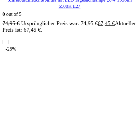
Schreibtischleuchte Antlia mit LED Tageslichtlampe 20W 1930lm
6500K E27
0
out of 5
74,95
€
Ursprünglicher Preis war: 74,95 €
67,45
€
Aktueller
Preis ist: 67,45 €.
-25%