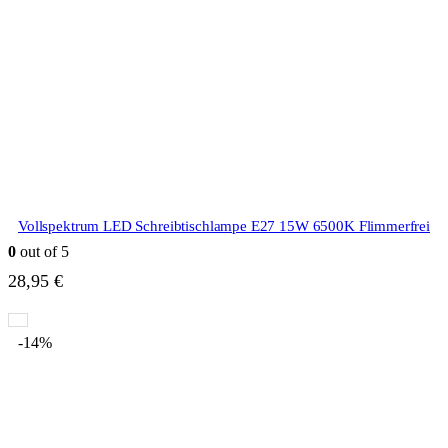
Vollspektrum LED Schreibtischlampe E27 15W 6500K Flimmerfrei
0
out of 5
28,95
€
-14%