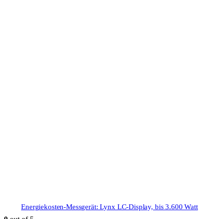
Energiekosten-Messgerät: Lynx LC-Display, bis 3.600 Watt