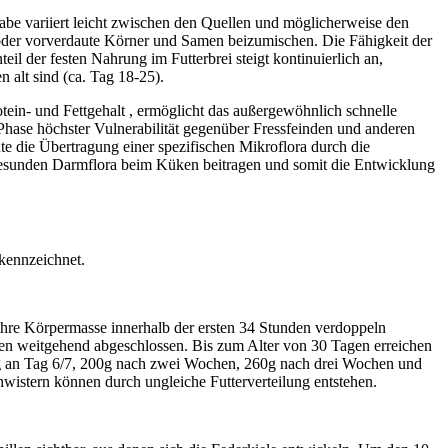
abe variiert leicht zwischen den Quellen und möglicherweise den
 oder vorverdaute Körner und Samen beizumischen. Die Fähigkeit der
eil der festen Nahrung im Futterbrei steigt kontinuierlich an,
 alt sind (ca. Tag 18-25).
otein- und Fettgehalt , ermöglicht das außergewöhnlich schnelle
 Phase höchster Vulnerabilität gegenüber Fressfeinden und anderen
e die Übertragung einer spezifischen Mikroflora durch die
r gesunden Darmflora beim Küken beitragen und somit die Entwicklung
kennzeichnet.
 ihre Körpermasse innerhalb der ersten 34 Stunden verdoppeln
gen weitgehend abgeschlossen. Bis zum Alter von 30 Tagen erreichen
0g an Tag 6/7, 200g nach zwei Wochen, 260g nach drei Wochen und
istern können durch ungleiche Futterverteilung entstehen.