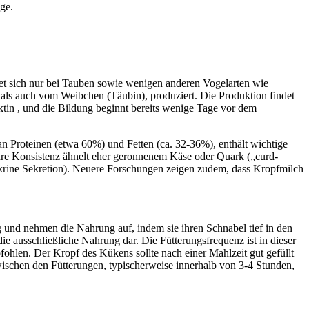
ge.
det sich nur bei Tauben sowie wenigen anderen Vogelarten wie
ls auch vom Weibchen (Täubin), produziert. Die Produktion findet
aktin , und die Bildung beginnt bereits wenige Tage vor dem
an Proteinen (etwa 60%) und Fetten (ca. 32-36%), enthält wichtige
hre Konsistenz ähnelt eher geronnenem Käse oder Quark („curd-
olokrine Sekretion). Neuere Forschungen zeigen zudem, dass Kropfmilch
g und nehmen die Nahrung auf, indem sie ihren Schnabel tief in den
die ausschließliche Nahrung dar. Die Fütterungsfrequenz ist in dieser
fohlen. Der Kropf des Kükens sollte nach einer Mahlzeit gut gefüllt
zwischen den Fütterungen, typischerweise innerhalb von 3-4 Stunden,