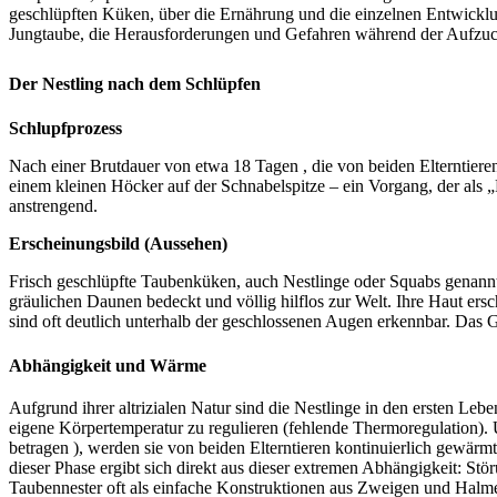
geschlüpften Küken, über die Ernährung und die einzelnen Entwicklu
Jungtaube, die Herausforderungen und Gefahren während der Aufzucht s
Der Nestling nach dem Schlüpfen
Schlupfprozess
Nach einer Brutdauer von etwa 18 Tagen , die von beiden Elterntiere
einem kleinen Höcker auf der Schnabelspitze – ein Vorgang, der als „
anstrengend.
Erscheinungsbild (Aussehen)
Frisch geschlüpfte Taubenküken, auch Nestlinge oder Squabs genannt, 
gräulichen Daunen bedeckt und völlig hilflos zur Welt. Ihre Haut ersc
sind oft deutlich unterhalb der geschlossenen Augen erkennbar. Das 
Abhängigkeit und Wärme
Aufgrund ihrer altrizialen Natur sind die Nestlinge in den ersten Leb
eigene Körpertemperatur zu regulieren (fehlende Thermoregulation)
betragen ), werden sie von beiden Elterntieren kontinuierlich gewärmt
dieser Phase ergibt sich direkt aus dieser extremen Abhängigkeit: S
Taubennester oft als einfache Konstruktionen aus Zweigen und Halme