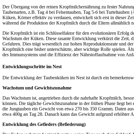
Der Übergang von der reinen Kropfmilchernährung zu fester Nahrung e
Taubenarten, z.B. Tag 4 bei Felsentauben, Tag 5-6 bei Turteltauben 
Küken, Körner effektiv zu verdauen, entwickelt sich erst in dieser Zei
während die Produktion der Kropfmilch durch die Eltern allmählich nac
Die Kropfmilch ist ein Schlüsselfaktor für den evolutionären Erfolg 
Wachstum der Küken. Diese rasante Entwicklung verkürzt die Zeit, die
Gefahren. Dies trägt wesentlich zur hohen Reproduktionsrate und der
Kropfmilch eine bisher unterschätzte, aber wichtige Rolle spielen. 
des Immunsystems und die Effizienz der Nährstoffaufnahme von Anfa
Entwicklungsschritte im Nest
Die Entwicklung der Taubenküken im Nest ist durch ein bemerkenswer
Wachstum und Gewichtszunahme
Das Wachstum ist, angetrieben durch die nahrhafte Kropfmilch, beson
können. Die tägliche Gewichtszunahme in der frühen Phase liegt bei
die Jungtauben ein Gewicht von etwa 270 bis 350 Gramm. Daten aus 
etwa 400g an Tag 28. Danach kann das Gewicht aufgrund erhöhter Akt
Entwicklung des Gefieders (Befiederung)