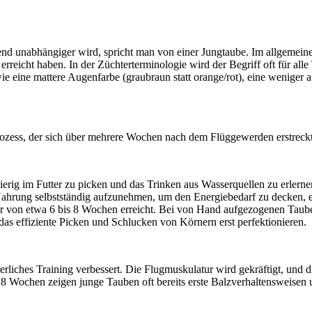
d unabhängiger wird, spricht man von einer Jungtaube. Im allgemeinen
erreicht haben. In der Züchterterminologie wird der Begriff oft für all
 eine mattere Augenfarbe (graubraun statt orange/rot), eine weniger 
 Prozess, der sich über mehrere Wochen nach dem Flüggewerden erstreckt
ierig im Futter zu picken und das Trinken aus Wasserquellen zu erlerne
Nahrung selbstständig aufzunehmen, um den Energiebedarf zu decken, en
ter von etwa 6 bis 8 Wochen erreicht. Bei von Hand aufgezogenen Taub
das effiziente Picken und Schlucken von Körnern erst perfektionieren.
erliches Training verbessert. Die Flugmuskulatur wird gekräftigt, und
bis 8 Wochen zeigen junge Tauben oft bereits erste Balzverhaltensweise