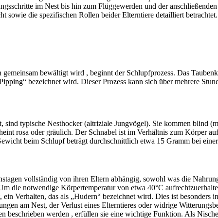
ngsschritte im Nest bis hin zum Flüggewerden und der anschließenden 
owie die spezifischen Rollen beider Elterntiere detailliert betrachtet.
n gemeinsam bewältigt wird , beginnt der Schlupfprozess. Das Taubenk
Pipping“ bezeichnet wird. Dieser Prozess kann sich über mehrere Stund
sind typische Nesthocker (altriziale Jungvögel). Sie kommen blind (mi
heint rosa oder gräulich. Der Schnabel ist im Verhältnis zum Körper au
Gewicht beim Schlupf beträgt durchschnittlich etwa 15 Gramm bei eine
enstagen vollständig von ihren Eltern abhängig, sowohl was die Nahrungs
. Um die notwendige Körpertemperatur von etwa 40°C aufrechtzuerhalt
, ein Verhalten, das als „Hudern“ bezeichnet wird. Dies ist besonders in
törungen am Nest, der Verlust eines Elterntieres oder widrige Witteru
n beschrieben werden , erfüllen sie eine wichtige Funktion. Als Nisc