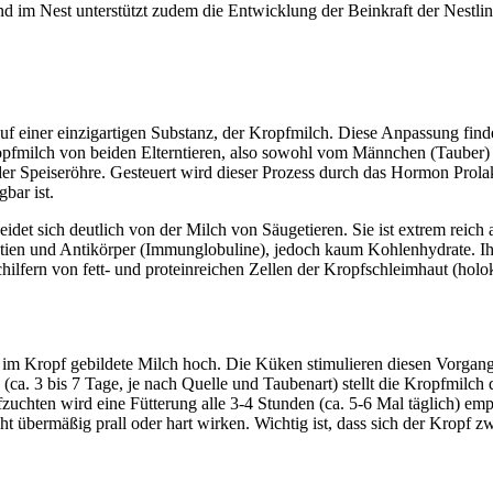
nd im Nest unterstützt zudem die Entwicklung der Beinkraft der Nestlin
uf einer einzigartigen Substanz, der Kropfmilch. Diese Anpassung fin
fmilch von beiden Elterntieren, also sowohl vom Männchen (Tauber) a
g der Speiseröhre. Gesteuert wird dieser Prozess durch das Hormon Prol
bar ist.
et sich deutlich von der Milch von Säugetieren. Sie ist extrem reich 
ntien und Antikörper (Immunglobuline), jedoch kaum Kohlenhydrate. I
bschilfern von fett- und proteinreichen Zellen der Kropfschleimhaut (h
ie im Kropf gebildete Milch hoch. Die Küken stimulieren diesen Vorgan
(ca. 3 bis 7 Tage, je nach Quelle und Taubenart) stellt die Kropfmilch 
uchten wird eine Fütterung alle 3-4 Stunden (ca. 5-6 Mal täglich) emp
cht übermäßig prall oder hart wirken. Wichtig ist, dass sich der Kropf 