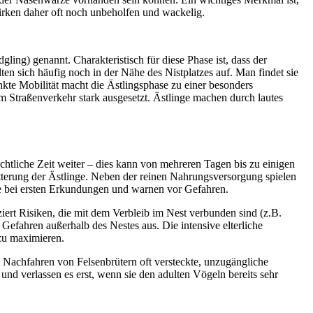
wirken daher oft noch unbeholfen und wackelig.
ling) genannt. Charakteristisch für diese Phase ist, dass der
ten sich häufig noch in der Nähe des Nistplatzes auf. Man findet sie
nkte Mobilität macht die Ästlingsphase zu einer besonders
m Straßenverkehr stark ausgesetzt. Ästlinge machen durch lautes
rächtliche Zeit weiter – dies kann von mehreren Tagen bis zu einigen
ütterung der Ästlinge. Neben der reinen Nahrungsversorgung spielen
 sie bei ersten Erkundungen und warnen vor Gefahren.
uziert Risiken, die mit dem Verbleib im Nest verbunden sind (z.B.
Gefahren außerhalb des Nestes aus. Die intensive elterliche
zu maximieren.
 Nachfahren von Felsenbrütern oft versteckte, unzugängliche
d verlassen es erst, wenn sie den adulten Vögeln bereits sehr