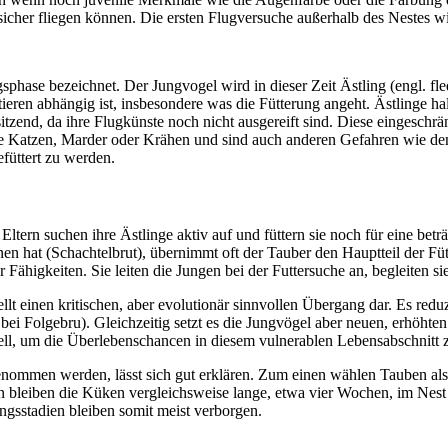
d sicher fliegen können. Die ersten Flugversuche außerhalb des Nestes 
phase bezeichnet. Der Jungvogel wird in dieser Zeit Ästling (engl. fledg
ieren abhängig ist, insbesondere was die Fütterung angeht. Ästlinge hal
zend, da ihre Flugkünste noch nicht ausgereift sind. Diese eingeschrä
wie Katzen, Marder oder Krähen und sind auch anderen Gefahren wie de
füttert zu werden.
Eltern suchen ihre Ästlinge aktiv auf und füttern sie noch für eine bet
nen hat (Schachtelbrut), übernimmt oft der Tauber den Hauptteil der F
r Fähigkeiten. Sie leiten die Jungen bei der Futtersuche an, begleiten
stellt einen kritischen, aber evolutionär sinnvollen Übergang dar. Es red
 Folgebru). Gleichzeitig setzt es die Jungvögel aber neuen, erhöhten 
iell, um die Überlebenschancen in diesem vulnerablen Lebensabschnitt 
enommen werden, lässt sich gut erklären. Zum einen wählen Tauben als
bleiben die Küken vergleichsweise lange, etwa vier Wochen, im Nest un
ingsstadien bleiben somit meist verborgen.