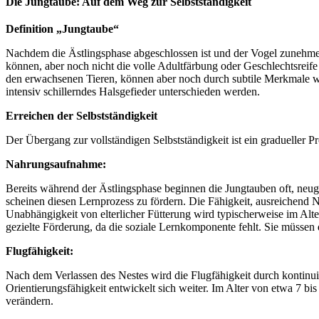
Die Jungtaube: Auf dem Weg zur Selbstständigkeit
Definition „Jungtaube“
Nachdem die Ästlingsphase abgeschlossen ist und der Vogel zunehmen
können, aber noch nicht die volle Adultfärbung oder Geschlechtsreife 
den erwachsenen Tieren, können aber noch durch subtile Merkmale wie
intensiv schillerndes Halsgefieder unterschieden werden.
Erreichen der Selbstständigkeit
Der Übergang zur vollständigen Selbstständigkeit ist ein gradueller
Nahrungsaufnahme:
Bereits während der Ästlingsphase beginnen die Jungtauben oft, neug
scheinen diesen Lernprozess zu fördern. Die Fähigkeit, ausreichend 
Unabhängigkeit von elterlicher Fütterung wird typischerweise im Al
gezielte Förderung, da die soziale Lernkomponente fehlt. Sie müssen 
Flugfähigkeit:
Nach dem Verlassen des Nestes wird die Flugfähigkeit durch kontinui
Orientierungsfähigkeit entwickelt sich weiter. Im Alter von etwa 7 
verändern.