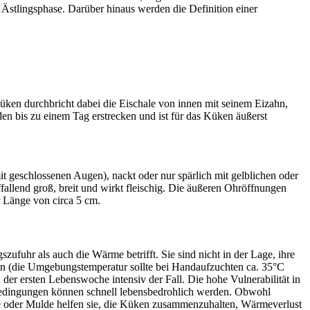
Ästlingsphase. Darüber hinaus werden die Definition einer
üken durchbricht dabei die Eischale von innen mit seinem Eizahn,
en bis zu einem Tag erstrecken und ist für das Küken äußerst
t geschlossenen Augen), nackt oder nur spärlich mit gelblichen oder
ffallend groß, breit und wirkt fleischig. Die äußeren Ohröffnungen
r Länge von circa 5 cm.
zufuhr als auch die Wärme betrifft. Sie sind nicht in der Lage, ihre
en (die Umgebungstemperatur sollte bei Handaufzuchten ca. 35°C
 der ersten Lebenswoche intensiv der Fall. Die hohe Vulnerabilität in
ngsbedingungen können schnell lebensbedrohlich werden. Obwohl
he oder Mulde helfen sie, die Küken zusammenzuhalten, Wärmeverlust