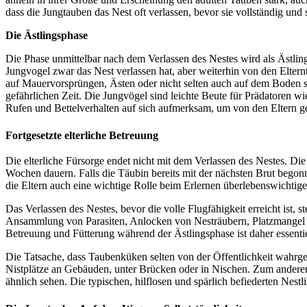
dass die Jungtauben das Nest oft verlassen, bevor sie vollständig un
Die Ästlingsphase
Die Phase unmittelbar nach dem Verlassen des Nestes wird als Ästlings
Jungvogel zwar das Nest verlassen hat, aber weiterhin von den Elternt
auf Mauervorsprüngen, Ästen oder nicht selten auch auf dem Boden sit
gefährlichen Zeit. Die Jungvögel sind leichte Beute für Prädatoren 
Rufen und Bettelverhalten auf sich aufmerksam, um von den Eltern ge
Fortgesetzte elterliche Betreuung
Die elterliche Fürsorge endet nicht mit dem Verlassen des Nestes. Die 
Wochen dauern. Falls die Täubin bereits mit der nächsten Brut begon
die Eltern auch eine wichtige Rolle beim Erlernen überlebenswichtige
Das Verlassen des Nestes, bevor die volle Flugfähigkeit erreicht ist, 
Ansammlung von Parasiten, Anlocken von Nesträubern, Platzmangel bei
Betreuung und Fütterung während der Ästlingsphase ist daher essent
Die Tatsache, dass Taubenküken selten von der Öffentlichkeit wahrg
Nistplätze an Gebäuden, unter Brücken oder in Nischen. Zum anderen 
ähnlich sehen. Die typischen, hilflosen und spärlich befiederten Nestl