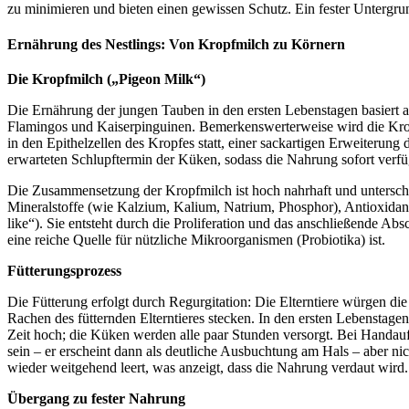
zu minimieren und bieten einen gewissen Schutz. Ein fester Untergru
Ernährung des Nestlings: Von Kropfmilch zu Körnern
Die Kropfmilch („Pigeon Milk“)
Die Ernährung der jungen Tauben in den ersten Lebenstagen basiert a
Flamingos und Kaiserpinguinen. Bemerkenswerterweise wird die Krop
in den Epithelzellen des Kropfes statt, einer sackartigen Erweiterun
erwarteten Schlupftermin der Küken, sodass die Nahrung sofort verfüg
Die Zusammensetzung der Kropfmilch ist hoch nahrhaft und unterscheid
Mineralstoffe (wie Kalzium, Kalium, Natrium, Phosphor), Antioxida
like“). Sie entsteht durch die Proliferation und das anschließende A
eine reiche Quelle für nützliche Mikroorganismen (Probiotika) ist.
Fütterungsprozess
Die Fütterung erfolgt durch Regurgitation: Die Elterntiere würgen d
Rachen des fütternden Elterntieres stecken. In den ersten Lebenstagen 
Zeit hoch; die Küken werden alle paar Stunden versorgt. Bei Handaufz
sein – er erscheint dann als deutliche Ausbuchtung am Hals – aber ni
wieder weitgehend leert, was anzeigt, dass die Nahrung verdaut wird.
Übergang zu fester Nahrung