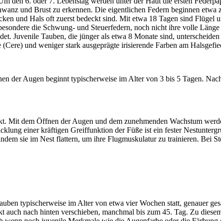
 den 6. oder 7. Lebenstag werden unter der Haut die ersten Federpapil
 Schwanz und Brust zu erkennen. Die eigentlichen Federn beginnen etwa
ken und Hals oft zuerst bedeckt sind. Mit etwa 18 Tagen sind Flügel u
besondere die Schwung- und Steuerfedern, noch nicht ihre volle Länge 
det. Juvenile Tauben, die jünger als etwa 8 Monate sind, unterscheide
ze (Cere) und weniger stark ausgeprägte irisierende Farben am Halsgefie
en der Augen beginnt typischerweise im Alter von 3 bis 5 Tagen. Nach
änkt. Mit dem Öffnen der Augen und dem zunehmenden Wachstum werden s
lung einer kräftigen Greiffunktion der Füße ist ein fester Nestunterg
dem sie im Nest flattern, um ihre Flugmuskulatur zu trainieren. Bei Stö
Tauben typischerweise im Alter von etwa vier Wochen statt, genauer ge
kt auch nach hinten verschieben, manchmal bis zum 45. Tag. Zu diesem
uch wenn noch juvenile Merkmale wie die Augenfarbe oder die Färbung