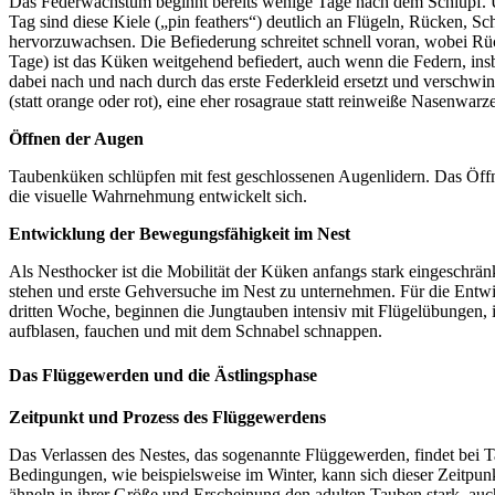
Das Federwachstum beginnt bereits wenige Tage nach dem Schlupf. Um
Tag sind diese Kiele („pin feathers“) deutlich an Flügeln, Rücken,
hervorzuwachsen. Die Befiederung schreitet schnell voran, wobei Rüc
Tage) ist das Küken weitgehend befiedert, auch wenn die Federn, ins
dabei nach und nach durch das erste Federkleid ersetzt und verschwin
(statt orange oder rot), eine eher rosagraue statt reinweiße Nasenwar
Öffnen der Augen
Taubenküken schlüpfen mit fest geschlossenen Augenlidern. Das Öffn
die visuelle Wahrnehmung entwickelt sich.
Entwicklung der Bewegungsfähigkeit im Nest
Als Nesthocker ist die Mobilität der Küken anfangs stark eingeschr
stehen und erste Gehversuche im Nest zu unternehmen. Für die Entwick
dritten Woche, beginnen die Jungtauben intensiv mit Flügelübungen, in
aufblasen, fauchen und mit dem Schnabel schnappen.
Das Flüggewerden und die Ästlingsphase
Zeitpunkt und Prozess des Flüggewerdens
Das Verlassen des Nestes, das sogenannte Flüggewerden, findet bei 
Bedingungen, wie beispielsweise im Winter, kann sich dieser Zeitpun
ähneln in ihrer Größe und Erscheinung den adulten Tauben stark, a