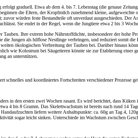
rfolgt graduell. Etwa ab dem 4. bis 7. Lebenstag (die genaue Zeitang
) beginnen die Eltern, der Kropfmilch zunehmend kleine, aufgeweichte
t; zuvor würden feste Bestandteile oft unverdaut ausgeschieden. Der Ant
hlässt. Sie endet in der Regel, wenn die Jungtiere etwa 2 bis 3 Wochen
der Tauben. Ihre extrem hohe Nährstoffdichte, insbesondere der hohe Pr
 die Jungen als hilflose Nestlinge verbringen, und reduziert somit die
 weiten ökologischen Verbreitung der Tauben bei. Darüber hinaus könnt
Ähnlich wie Kolostrum bei Säugetieren könnte sie zur Etablierung eine
ng an unterstützen.
t schnelles und koordiniertes Fortschreiten verschiedener Prozesse ge
ders in den ersten zwei Wochen rasant. Es wird berichtet, dass Küken
 etwa 4 bis 8 Gramm. Das Skelettwachstum ist bereits nach rund 14 Ta
Handaufzuchten liefern weitere Anhaltspunkte: ca. 60g an Tag 4, 12
ivität sogar leicht sinken. Unterschiede im Wachstum zwischen Geschw