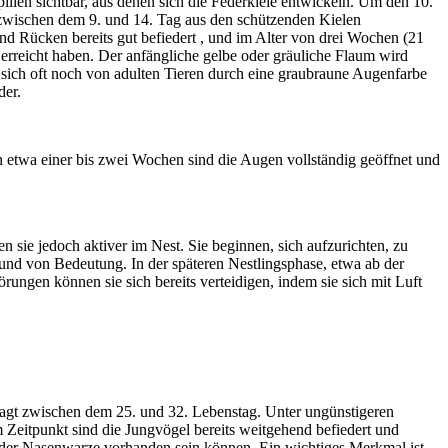
len sichtbar, aus denen sich die Federkiele entwickeln. Um den 10.
 zwischen dem 9. und 14. Tag aus den schützenden Kielen
nd Rücken bereits gut befiedert , und im Alter von drei Wochen (21
erreicht haben. Der anfängliche gelbe oder gräuliche Flaum wird
n sich oft noch von adulten Tieren durch eine graubraune Augenfarbe
der.
 etwa einer bis zwei Wochen sind die Augen vollständig geöffnet und
ie jedoch aktiver im Nest. Sie beginnen, sich aufzurichten, zu
rund von Bedeutung. In der späteren Nestlingsphase, etwa ab der
rungen können sie sich bereits verteidigen, indem sie sich mit Luft
sagt zwischen dem 25. und 32. Lebenstag. Unter ungünstigeren
 Zeitpunkt sind die Jungvögel bereits weitgehend befiedert und
 der Nasenwarze vorhanden sein können. Ein wichtiges Merkmal ist,