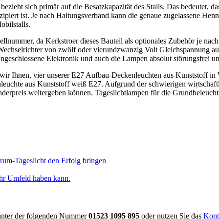
eht sich primär auf die Besatzkapazität des Stalls. Das bedeutet, da
iert ist. Je nach Haltungsverband kann die genaue zugelassene Hennen
bilstalls.
ellnummer, da Kerkstroer dieses Bauteil als optionales Zubehör je na
s Wechselrichter von zwölf oder vierundzwanzig Volt Gleichspannung au
 angeschlossene Elektronik und auch die Lampen absolut störungsfrei u
 wir Ihnen, vier unserer E27 Aufbau-Deckenleuchten aus Kunststoff in
euchte aus Kunststoff weiß E27. Aufgrund der schwierigen wirtschaf
Sonderpreis weitergeben können. Tageslichtlampen für die Grundbeleuch
rum-Tageslicht den Erfolg bringen
ihr Umfeld haben kann.
 unter der folgenden Nummer
01523 1095 895
oder nutzen Sie das
Kont