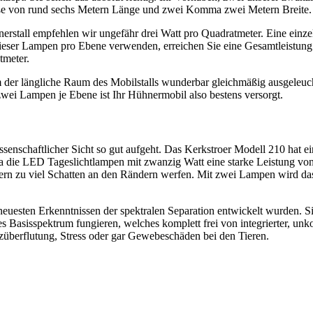
e von rund sechs Metern Länge und zwei Komma zwei Metern Breite. D
erstall empfehlen wir ungefähr drei Watt pro Quadratmeter. Eine einzel
dieser Lampen pro Ebene verwenden, erreichen Sie eine Gesamtleistung
tmeter.
der längliche Raum des Mobilstalls wunderbar gleichmäßig ausgeleuchte
wei Lampen je Ebene ist Ihr Hühnermobil also bestens versorgt.
ssenschaftlicher Sicht so gut aufgeht. Das Kerkstroer Modell 210 hat
die LED Tageslichtlampen mit zwanzig Watt eine starke Leistung von 
n zu viel Schatten an den Rändern werfen. Mit zwei Lampen wird das L
neuesten Erkenntnissen der spektralen Separation entwickelt wurden. Si
es Basisspektrum fungieren, welches komplett frei von integrierter, unk
züberflutung, Stress oder gar Gewebeschäden bei den Tieren.