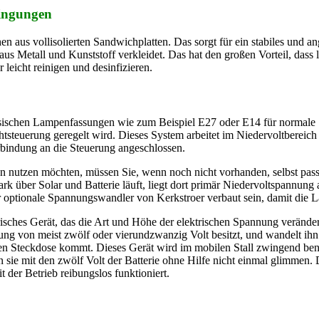
dingungen
us vollisolierten Sandwichplatten. Das sorgt für ein stabiles und ang
aus Metall und Kunststoff verkleidet. Das hat den großen Vorteil, dass 
leicht reinigen und desinfizieren.
sischen Lampenfassungen wie zum Beispiel E27 oder E14 für normale Sc
chtsteuerung geregelt wird. Dieses System arbeitet im Niedervoltbere
rbindung an die Steuerung angeschlossen.
en nutzen möchten, müssen Sie, wenn noch nicht vorhanden, selbst p
tark über Solar und Batterie läuft, liegt dort primär Niedervoltspannu
r optionale Spannungswandler von Kerkstroer verbaut sein, damit die
risches Gerät, das die Art und Höhe der elektrischen Spannung verände
nung von meist zwölf oder vierundzwanzig Volt besitzt, und wandelt ih
hen Steckdose kommt. Dieses Gerät wird im mobilen Stall zwingend ben
 sie mit den zwölf Volt der Batterie ohne Hilfe nicht einmal glimmen
der Betrieb reibungslos funktioniert.