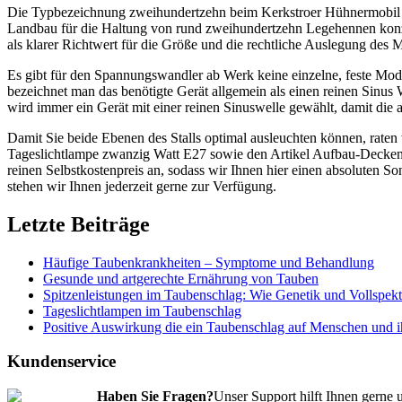
Die Typbezeichnung zweihundertzehn beim Kerkstroer Hühnermobil bezi
Landbau für die Haltung von rund zweihundertzehn Legehennen konzip
als klarer Richtwert für die Größe und die rechtliche Auslegung des Mo
Es gibt für den Spannungswandler ab Werk keine einzelne, feste Mod
bezeichnet man das benötigte Gerät allgemein als einen reinen Sinu
wird immer ein Gerät mit einer reinen Sinuswelle gewählt, damit die
Damit Sie beide Ebenen des Stalls optimal ausleuchten können, raten
Tageslichtlampe zwanzig Watt E27 sowie den Artikel Aufbau-Deckenl
reinen Selbstkostenpreis an, sodass wir Ihnen hier einen absoluten 
stehen wir Ihnen jederzeit gerne zur Verfügung.
Letzte Beiträge
Häufige Taubenkrankheiten – Symptome und Behandlung
Gesunde und artgerechte Ernährung von Tauben
Spitzenleistungen im Taubenschlag: Wie Genetik und Vollspekt
Tageslichtlampen im Taubenschlag
Positive Auswirkung die ein Taubenschlag auf Menschen und 
Kundenservice
Haben Sie Fragen?
Unser Support hilft Ihnen gerne