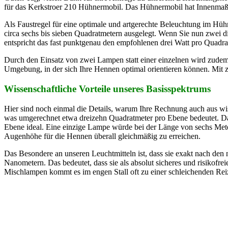
für das Kerkstroer 210 Hühnermobil. Das Hühnermobil hat Innenmaß
Als Faustregel für eine optimale und artgerechte Beleuchtung im Hühn
circa sechs bis sieben Quadratmetern ausgelegt. Wenn Sie nun zwei 
entspricht das fast punktgenau den empfohlenen drei Watt pro Quadra
Durch den Einsatz von zwei Lampen statt einer einzelnen wird zudem 
Umgebung, in der sich Ihre Hennen optimal orientieren können. Mit z
Wissenschaftliche Vorteile unseres Basisspektrums
Hier sind noch einmal die Details, warum Ihre Rechnung auch aus wi
was umgerechnet etwa dreizehn Quadratmeter pro Ebene bedeutet. Da 
Ebene ideal. Eine einzige Lampe würde bei der Länge von sechs Meter
Augenhöhe für die Hennen überall gleichmäßig zu erreichen.
Das Besondere an unseren Leuchtmitteln ist, dass sie exakt nach den 
Nanometern. Das bedeutet, dass sie als absolut sicheres und risikofrei
Mischlampen kommt es im engen Stall oft zu einer schleichenden Rei