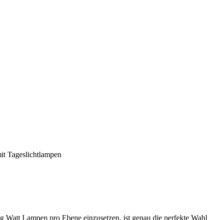
it Tageslichtlampen
ig Watt Lampen pro Ebene einzusetzen, ist genau die perfekte Wahl