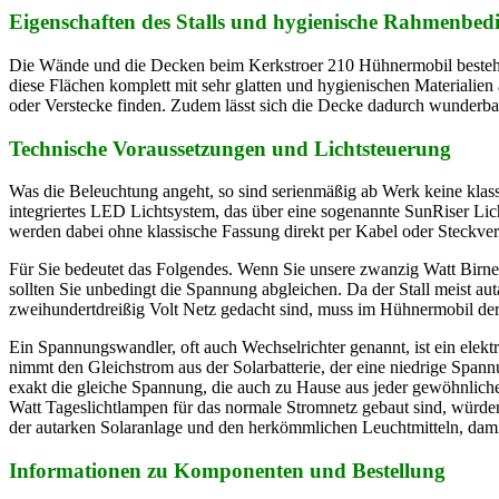
Eigenschaften des Stalls und hygienische Rahmenbe
Die Wände und die Decken beim Kerkstroer 210 Hühnermobil bestehen a
diese Flächen komplett mit sehr glatten und hygienischen Materialien 
oder Verstecke finden. Zudem lässt sich die Decke dadurch wunderbar 
Technische Voraussetzungen und Lichtsteuerung
Was die Beleuchtung angeht, so sind serienmäßig ab Werk keine klas
integriertes LED Lichtsystem, das über eine sogenannte SunRiser Li
werden dabei ohne klassische Fassung direkt per Kabel oder Steckve
Für Sie bedeutet das Folgendes. Wenn Sie unsere zwanzig Watt Birn
sollten Sie unbedingt die Spannung abgleichen. Da der Stall meist au
zweihundertdreißig Volt Netz gedacht sind, muss im Hühnermobil de
Ein Spannungswandler, oft auch Wechselrichter genannt, ist ein elekt
nimmt den Gleichstrom aus der Solarbatterie, der eine niedrige Span
exakt die gleiche Spannung, die auch zu Hause aus jeder gewöhnlic
Watt Tageslichtlampen für das normale Stromnetz gebaut sind, würden
der autarken Solaranlage und den herkömmlichen Leuchtmitteln, damit 
Informationen zu Komponenten und Bestellung