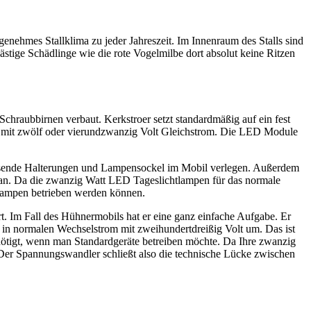
enehmes Stallklima zu jeder Jahreszeit. Im Innenraum des Stalls sind
lästige Schädlinge wie die rote Vogelmilbe dort absolut keine Ritzen
hraubbirnen verbaut. Kerkstroer setzt standardmäßig auf ein fest
ich mit zwölf oder vierundzwanzig Volt Gleichstrom. Die LED Module
assende Halterungen und Lampensockel im Mobil verlegen. Außerdem
ng an. Da die zwanzig Watt LED Tageslichtlampen für das normale
 Lampen betrieben werden können.
rt. Im Fall des Hühnermobils hat er eine ganz einfache Aufgabe. Er
n in normalen Wechselstrom mit zweihundertdreißig Volt um. Das ist
ötigt, wenn man Standardgeräte betreiben möchte. Da Ihre zwanzig
. Der Spannungswandler schließt also die technische Lücke zwischen