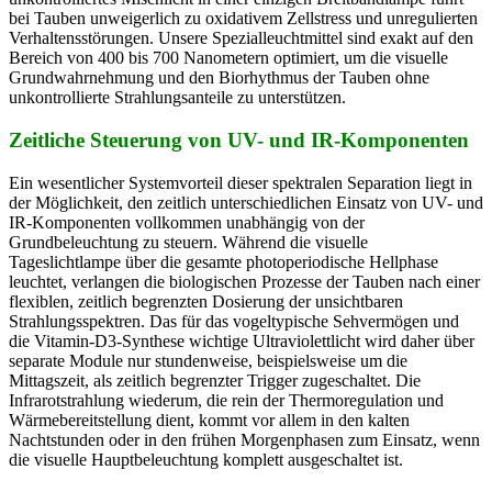
bei Tauben unweigerlich zu oxidativem Zellstress und unregulierten
Verhaltensstörungen. Unsere Spezialleuchtmittel sind exakt auf den
Bereich von 400 bis 700 Nanometern optimiert, um die visuelle
Grundwahrnehmung und den Biorhythmus der Tauben ohne
unkontrollierte Strahlungsanteile zu unterstützen.
Zeitliche Steuerung von UV- und IR-Komponenten
Ein wesentlicher Systemvorteil dieser spektralen Separation liegt in
der Möglichkeit, den zeitlich unterschiedlichen Einsatz von UV- und
IR-Komponenten vollkommen unabhängig von der
Grundbeleuchtung zu steuern. Während die visuelle
Tageslichtlampe über die gesamte photoperiodische Hellphase
leuchtet, verlangen die biologischen Prozesse der Tauben nach einer
flexiblen, zeitlich begrenzten Dosierung der unsichtbaren
Strahlungsspektren. Das für das vogeltypische Sehvermögen und
die Vitamin-D3-Synthese wichtige Ultraviolettlicht wird daher über
separate Module nur stundenweise, beispielsweise um die
Mittagszeit, als zeitlich begrenzter Trigger zugeschaltet. Die
Infrarotstrahlung wiederum, die rein der Thermoregulation und
Wärmebereitstellung dient, kommt vor allem in den kalten
Nachtstunden oder in den frühen Morgenphasen zum Einsatz, wenn
die visuelle Hauptbeleuchtung komplett ausgeschaltet ist.