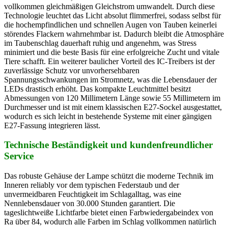
vollkommen gleichmäßigen Gleichstrom umwandelt. Durch diese
Technologie leuchtet das Licht absolut flimmerfrei, sodass selbst für
die hochempfindlichen und schnellen Augen von Tauben keinerlei
störendes Flackern wahrnehmbar ist. Dadurch bleibt die Atmosphäre
im Taubenschlag dauerhaft ruhig und angenehm, was Stress
minimiert und die beste Basis für eine erfolgreiche Zucht und vitale
Tiere schafft. Ein weiterer baulicher Vorteil des IC-Treibers ist der
zuverlässige Schutz vor unvorhersehbaren
Spannungsschwankungen im Stromnetz, was die Lebensdauer der
LEDs drastisch erhöht. Das kompakte Leuchtmittel besitzt
Abmessungen von 120 Millimetern Länge sowie 55 Millimetern im
Durchmesser und ist mit einem klassischen E27-Sockel ausgestattet,
wodurch es sich leicht in bestehende Systeme mit einer gängigen
E27-Fassung integrieren lässt.
Technische Beständigkeit und kundenfreundlicher
Service
Das robuste Gehäuse der Lampe schützt die moderne Technik im
Inneren reliably vor dem typischen Federstaub und der
unvermeidbaren Feuchtigkeit im Schlagalltag, was eine
Nennlebensdauer von 30.000 Stunden garantiert. Die
tageslichtweiße Lichtfarbe bietet einen Farbwiedergabeindex von
Ra über 84, wodurch alle Farben im Schlag vollkommen natürlich