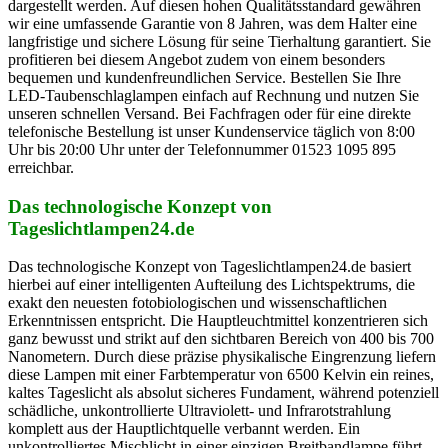
dargestellt werden. Auf diesen hohen Qualitätsstandard gewähren
wir eine umfassende Garantie von 8 Jahren, was dem Halter eine
langfristige und sichere Lösung für seine Tierhaltung garantiert. Sie
profitieren bei diesem Angebot zudem von einem besonders
bequemen und kundenfreundlichen Service. Bestellen Sie Ihre
LED-Taubenschlaglampen einfach auf Rechnung und nutzen Sie
unseren schnellen Versand. Bei Fachfragen oder für eine direkte
telefonische Bestellung ist unser Kundenservice täglich von 8:00
Uhr bis 20:00 Uhr unter der Telefonnummer 01523 1095 895
erreichbar.
Das technologische Konzept von
Tageslichtlampen24.de
Das technologische Konzept von Tageslichtlampen24.de basiert
hierbei auf einer intelligenten Aufteilung des Lichtspektrums, die
exakt den neuesten fotobiologischen und wissenschaftlichen
Erkenntnissen entspricht. Die Hauptleuchtmittel konzentrieren sich
ganz bewusst und strikt auf den sichtbaren Bereich von 400 bis 700
Nanometern. Durch diese präzise physikalische Eingrenzung liefern
diese Lampen mit einer Farbtemperatur von 6500 Kelvin ein reines,
kaltes Tageslicht als absolut sicheres Fundament, während potenziell
schädliche, unkontrollierte Ultraviolett- und Infrarotstrahlung
komplett aus der Hauptlichtquelle verbannt werden. Ein
unkontrolliertes Mischlicht in einer einzigen Breitbandlampe führt