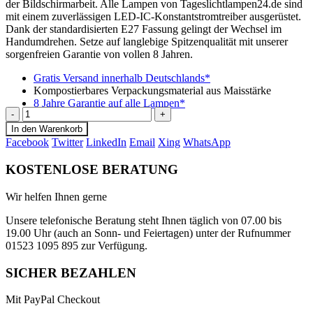
der Bildschirmarbeit. Alle Lampen von Tageslichtlampen24.de sind
mit einem zuverlässigen LED-IC-Konstantstromtreiber ausgerüstet.
Dank der standardisierten E27 Fassung gelingt der Wechsel im
Handumdrehen. Setze auf langlebige Spitzenqualität mit unserer
sorgenfreien Garantie von vollen 8 Jahren.
Gratis Versand innerhalb Deutschlands*
Kompostierbares Verpackungsmaterial aus Maisstärke
8 Jahre Garantie auf alle Lampen*
-
+
In den Warenkorb
Facebook
Twitter
LinkedIn
Email
Xing
WhatsApp
KOSTENLOSE BERATUNG
Wir helfen Ihnen gerne
Unsere telefonische Beratung steht Ihnen täglich von 07.00 bis
19.00 Uhr (auch an Sonn- und Feiertagen) unter der Rufnummer
01523 1095 895 zur Verfügung.
SICHER BEZAHLEN
Mit PayPal Checkout