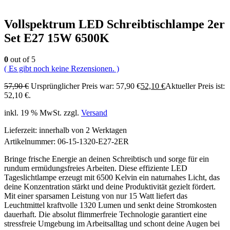
Vollspektrum LED Schreibtischlampe 2er
Set E27 15W 6500K
0
out of 5
( Es gibt noch keine Rezensionen. )
57,90
€
Ursprünglicher Preis war: 57,90 €
52,10
€
Aktueller Preis ist:
52,10 €.
inkl. 19 % MwSt.
zzgl.
Versand
Lieferzeit:
innerhalb von 2 Werktagen
Artikelnummer:
06-15-1320-E27-2ER
Bringe frische Energie an deinen Schreibtisch und sorge für ein
rundum ermüdungsfreies Arbeiten. Diese effiziente LED
Tageslichtlampe erzeugt mit 6500 Kelvin ein naturnahes Licht, das
deine Konzentration stärkt und deine Produktivität gezielt fördert.
Mit einer sparsamen Leistung von nur 15 Watt liefert das
Leuchtmittel kraftvolle 1320 Lumen und senkt deine Stromkosten
dauerhaft. Die absolut flimmerfreie Technologie garantiert eine
stressfreie Umgebung im Arbeitsalltag und schont deine Augen bei