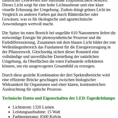
zahlreicher Lebewesen ihre maximale Empfindlichkeit besitzen.
Dieses Licht sorgt für eine hohe Lichtausbeute und eine klare
visuelle Erfassung der Umgebung. Zudem dringt grünes Licht im
Vergleich zu anderen Farben gut durch Blätterdächer oder
Gewässer, was es für ökologische und agrartechnische
Anwendungen wertvoll macht.
Die Spitze im roten Bereich bei ungefähr 610 Nanometern liefert die
notwendige Energie für photosynthetische Prozesse und die
Farbdifferenzierung. Zusammen mit dem blauen Licht bildet der rote
Wellenlängenbereich das Fundament für die Energieerzeugung in
der Pflanzenwelt. Gleichzeitig sichert dieser Rotanteil eine
vollständige und unverfälschte Darstellung der natürlichen
Umgebung, da Oberflächen die roten Farbanteile reflektieren
können, um ein ausgewogenes Gesamtbild zu erzeugen.
Durch diese gezielte Kombination der drei Spektralbereiche wird
eine effiziente Brücke geschlagen zwischen biologischer
Wirksamkeit für Organismen und einer klaren, kontrastreichen
Ausleuchtung für optische Prozesse.
Technische Daten und Eigenschaften der LED-Tageslichtlampe
Lichtstrom: 132
0 Lumen
Leistungsaufnahme: 15 Watt
Farbtemperatur: 6500 Kelvin