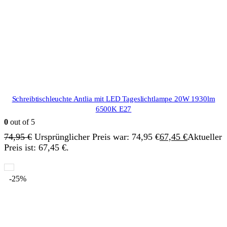
Schreibtischleuchte Antlia mit LED Tageslichtlampe 20W 1930lm
6500K E27
0
out of 5
74,95
€
Ursprünglicher Preis war: 74,95 €
67,45
€
Aktueller
Preis ist: 67,45 €.
-25%