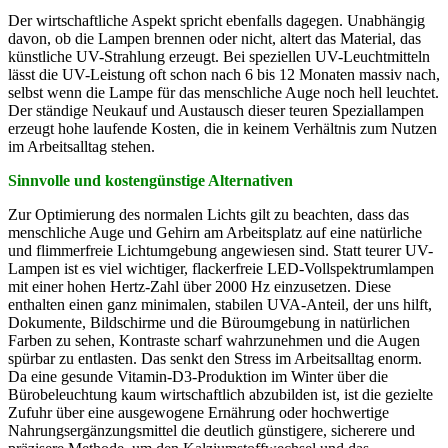
Der wirtschaftliche Aspekt spricht ebenfalls dagegen. Unabhängig
davon, ob die Lampen brennen oder nicht, altert das Material, das
künstliche UV-Strahlung erzeugt. Bei speziellen UV-Leuchtmitteln
lässt die UV-Leistung oft schon nach 6 bis 12 Monaten massiv nach,
selbst wenn die Lampe für das menschliche Auge noch hell leuchtet.
Der ständige Neukauf und Austausch dieser teuren Speziallampen
erzeugt hohe laufende Kosten, die in keinem Verhältnis zum Nutzen
im Arbeitsalltag stehen.
Sinnvolle und kostengünstige Alternativen
Zur Optimierung des normalen Lichts gilt zu beachten, dass das
menschliche Auge und Gehirn am Arbeitsplatz auf eine natürliche
und flimmerfreie Lichtumgebung angewiesen sind. Statt teurer UV-
Lampen ist es viel wichtiger, flackerfreie LED-Vollspektrumlampen
mit einer hohen Hertz-Zahl über 2000 Hz einzusetzen. Diese
enthalten einen ganz minimalen, stabilen UVA-Anteil, der uns hilft,
Dokumente, Bildschirme und die Büroumgebung in natürlichen
Farben zu sehen, Kontraste scharf wahrzunehmen und die Augen
spürbar zu entlasten. Das senkt den Stress im Arbeitsalltag enorm.
Da eine gesunde Vitamin-D3-Produktion im Winter über die
Bürobeleuchtung kaum wirtschaftlich abzubilden ist, ist die gezielte
Zufuhr über eine ausgewogene Ernährung oder hochwertige
Nahrungsergänzungsmittel die deutlich günstigere, sicherere und