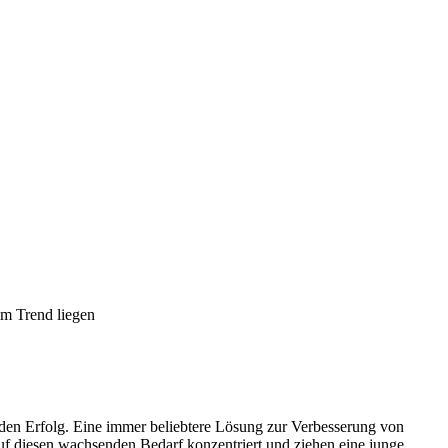
m Trend liegen
 den Erfolg. Eine immer beliebtere Lösung zur Verbesserung von
uf diesen wachsenden Bedarf konzentriert und ziehen eine junge,