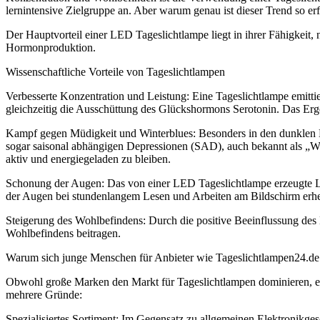
lernintensive Zielgruppe an. Aber warum genau ist dieser Trend so er
Der Hauptvorteil einer LED Tageslichtlampe liegt in ihrer Fähigkeit,
Hormonproduktion.
Wissenschaftliche Vorteile von Tageslichtlampen
Verbesserte Konzentration und Leistung: Eine Tageslichtlampe emitti
gleichzeitig die Ausschüttung des Glückshormons Serotonin. Das Erge
Kampf gegen Müdigkeit und Winterblues: Besonders in den dunklen 
sogar saisonal abhängigen Depressionen (SAD), auch bekannt als „Wi
aktiv und energiegeladen zu bleiben.
Schonung der Augen: Das von einer LED Tageslichtlampe erzeugte L
der Augen bei stundenlangem Lesen und Arbeiten am Bildschirm erhe
Steigerung des Wohlbefindens: Durch die positive Beeinflussung de
Wohlbefindens beitragen.
Warum sich junge Menschen für Anbieter wie Tageslichtlampen24.de
Obwohl große Marken den Markt für Tageslichtlampen dominieren, ents
mehrere Gründe:
Spezialisiertes Sortiment: Im Gegensatz zu allgemeinen Elektronikgesc