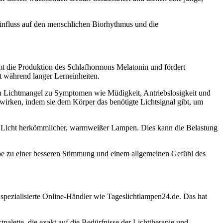
 Einfluss auf den menschlichen Biorhythmus und die
mt die Produktion des Schlafhormons Melatonin und fördert
t während langer Lerneinheiten.
n Lichtmangel zu Symptomen wie Müdigkeit, Antriebslosigkeit und
wirken, indem sie dem Körper das benötigte Lichtsignal gibt, um
 Licht herkömmlicher, warmweißer Lampen. Dies kann die Belastung
pe zu einer besseren Stimmung und einem allgemeinen Gefühl des
spezialisierte Online-Händler wie Tageslichtlampen24.de. Das hat
tpalette, die exakt auf die Bedürfnisse der Lichttherapie und