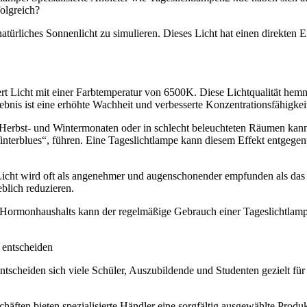
folgreich?
 natürliches Sonnenlicht zu simulieren. Dieses Licht hat einen direkten
ert Licht mit einer Farbtemperatur von 6500K. Diese Lichtqualität hem
bnis ist eine erhöhte Wachheit und verbesserte Konzentrationsfähigkei
Herbst- und Wintermonaten oder in schlecht beleuchteten Räumen kan
nterblues“, führen. Eine Tageslichtlampe kann diesem Effekt entgegen
icht wird oft als angenehmer und augenschonender empfunden als das
blich reduzieren.
s Hormonhaushalts kann der regelmäßige Gebrauch einer Tageslichtlam
 entscheiden
cheiden sich viele Schüler, Auszubildende und Studenten gezielt für 
häften bieten spezialisierte Händler eine sorgfältig ausgewählte Produk